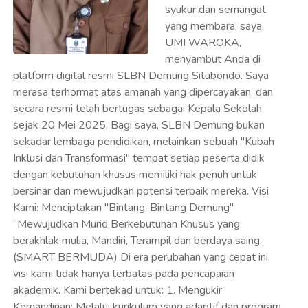
“Mewujudkan Murid Berkebutuhan Khusus yang
berakhlak mulia, Mandiri, Terampil dan berdaya saing.
(SMART BERMUDA) Di era perubahan yang cepat ini,
visi kami tidak hanya terbatas pada pencapaian
akademik. Kami bertekad untuk: 1. Mengukir
Kemandirian: Melalui kurikulum yang adaptif dan program
keterampilan vokasi yang relevan, kami ingin memastikan
setiap lulusan memiliki kompetensi hidup dan siap
berintegrasi secara produktif di masyarakat. 2.
Membentuk Karakter Unggul: Kami fokus pada
penanaman nilai-nilai luhur, etika, dan kepercayaan diri.
Setiap "Bintang Demung" harus menjadi pribadi yang
tangguh, berempati, dan bertanggung jawab. 3.
Mewujudkan Sekolah Berbasis Teknologi Inklusif: Kami
berkomitmen untuk mengadopsi teknologi asistif dan
metode pengajaran inovatif, menjadikan SLBN Demung
sebagai pusat pembelajaran inklusif yang modern dan
inspiratif di wilayah Situbondo. Ajakan Kolaborasi
Pendidikan luar biasa adalah perjalanan yang