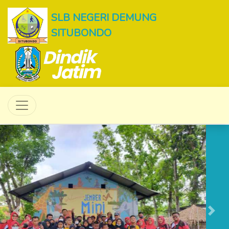
SLB NEGERI DEMUNG
SITUBONDO
Previous
Next
Kata Pengantar Kepala Sekolah
Selamat Datang di
Gerbang Masa Depan
SLBN Demung