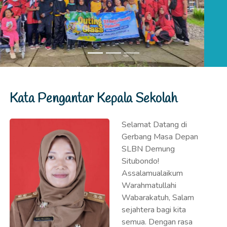
Situbondo!
Assalamualaikum
Warahmatullahi
Wabarakatuh, Salam
sejahtera bagi kita
semua. Dengan rasa
syukur dan semangat
yang membara, saya,
UMI WAROKA,
menyambut Anda di
platform digital resmi SLBN Demung Situbondo. Saya
merasa terhormat atas amanah yang dipercayakan, dan
secara resmi telah bertugas sebagai Kepala Sekolah
sejak 20 Mei 2025. Bagi saya, SLBN Demung bukan
sekadar lembaga pendidikan, melainkan sebuah "Kubah
Inklusi dan Transformasi" tempat setiap peserta didik
dengan kebutuhan khusus memiliki hak penuh untuk
bersinar dan mewujudkan potensi terbaik mereka. Visi
Kami: Menciptakan "Bintang-Bintang Demung"