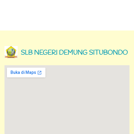
Lokasi Sekolah
Alamat
Jl. Semiring No. 504, Demung Besuki Kabupaten
Situbondo