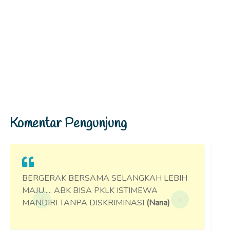
BERGERAK BERSAMA SELANGKAH LEBIH
M
MAJU..... ABK BISA PKLK ISTIMEWA
K
MANDIRI TANPA DISKRIMINASI
(Nana)
B
W
Tulis Komentar
Lagu Pandanglah Aku