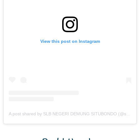
A post shared by SLB NEGERI DEMUNG SITUBONDO (@slb.negeri.demung.situbondo)
Produk Unggulan
Previous
Next
Statistik Pengunjung