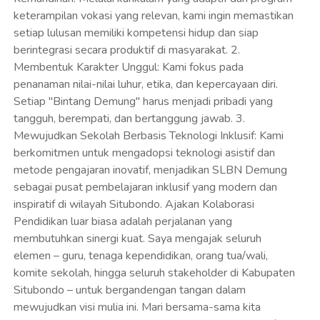
membutuhkan sinergi kuat. Saya mengajak seluruh
elemen – guru, tenaga kependidikan, orang tua/wali,
komite sekolah, hingga seluruh stakeholder di Kabupaten
Situbondo – untuk bergandengan tangan dalam
mewujudkan visi mulia ini. Mari bersama-sama kita
ciptakan ekosistem belajar yang penuh kasih, suportif,
dan menantang, di mana perbedaan bukan penghalang,
melainkan kekuatan unik yang memperkaya bangsa. Saya
percaya, dengan kerja keras, inovasi tanpa henti, dan
kolaborasi yang tulus, SLBN Demung Situbondo akan
menjadi model sekolah luar biasa yang mencetak
generasi emas Situbondo yang mandiri dan berdaya
saing. Terima kasih atas kunjungan Anda. Mari kita ukir
prestasi dan sejarah baru! Wassalamualaikum
Warahmatullahi Wabarakatuh. Hormat saya, UMI
WAROKA Kepala SLBN Demung Situbondo