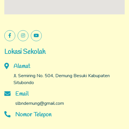
Email
slbndemung@gmail.com
Nomor Telepon
Managed By
ABK Istimewa
@2022 - 2026