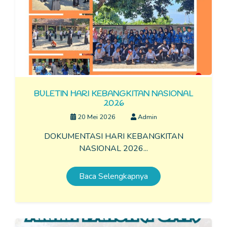
BULETIN HARI KEBANGKITAN NASIONAL
2026
20 Mei 2026
Admin
DOKUMENTASI HARI KEBANGKITAN
NASIONAL 2026...
Baca Selengkapnya