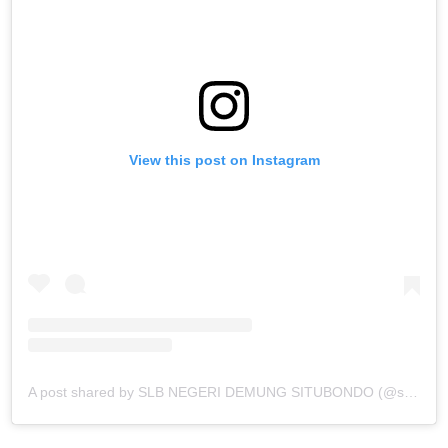
View this post on Instagram
A post shared by SLB NEGERI DEMUNG SITUBONDO (@slb.negeri.demung.situbondo)